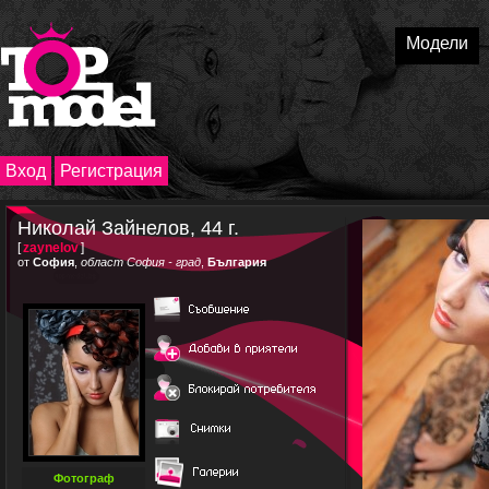
Модели
Вход
Регистрация
Николай Зайнелов, 44 г.
[
zaynelov
]
от
София
,
област София - град
,
България
Фотограф