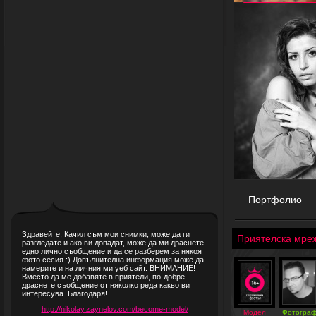
Портфолио
Здравейте, Качил съм мои снимки, може да ги
Приятелска мре
разгледате и ако ви допадат, може да ми драснете
едно лично съобщение и да се разберем за някоя
фото сесия :) Допълнителна информация може да
намерите и на личния ми уеб сайт. ВНИМАНИЕ!
Вместо да ме добавяте в приятели, по-добре
драснете съобщение от няколко реда какво ви
интересува. Благодаря!
http://nikolay.zaynelov.com/become-model/
Модел
Фотогра