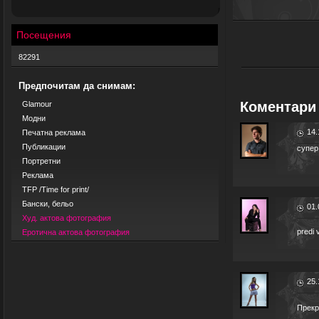
Посещения
82291
Предпочитам да снимам:
Коментари 
Glamour
Модни
14.
Печатна реклама
Публикации
супер
Портретни
Реклама
TFP /Time for print/
Бански, бельо
01.
Худ. актова фотография
predi 
Еротична актова фотография
25.
Прекр